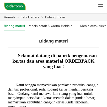
Rumah
>
pabrik acara
>
Bidang materi
العربية
Deutsch
Ελληνική γλώσσα
Engli
Bidang materi
Mesin cetak 5 warna Heidelberg Jerman
Bidang materi
RUMAH
Selamat datang di pabrik pengemasan
PRODUK
kertas dan area material ORDERPACK
yang luas!
TENTANG KAMI
BERITA
Kami bangga menyediakan peralatan produksi canggih
KASUS
dan tim profesional, serta gudang kertas mentah berskala
besar. Gudang kami menawarkan ruang yang luas untuk
menyimpan persediaan kertas mentah dalam jumlah besar,
PABRIK ACARA
memastikan kebutuhan cangkir kertas Anda terpenuhi
sepenuhnya.