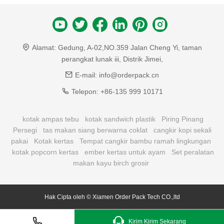
Alamat:
Gedung, A-02,NO.359 Jalan Cheng Yi, taman
perangkat lunak iii, Distrik Jimei,
E-mail:
info@orderpack.cn
Telepon:
+86-135 999 10171
kotak ampas tebu
kotak sandwich plastik
Piring Pinang
Persegi
tas makan siang berwarna coklat
cangkir kopi sekali
pakai
Kotak kertas
Tempat cangkir bambu ramah lingkungan
kotak popcorn kertas
ember kertas untuk ayam
Set peralatan
makan kayu birch grosir
Hak Cipta oleh © Xiamen Order Pack Tech CO.,ltd
Kirim Kirim Sekarang