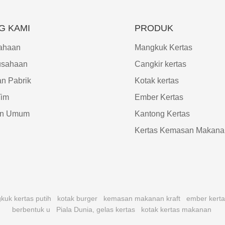
G KAMI
PRODUK
sahaan
Mangkuk Kertas
usahaan
Cangkir kertas
an Pabrik
Kotak kertas
Tim
Ember Kertas
an Umum
Kantong Kertas
Kertas Kemasan Makana
uk kertas putih
kotak burger
kemasan makanan kraft
ember kert
berbentuk u
Piala Dunia, gelas kertas
kotak kertas makanan