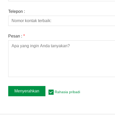
Telepon :
Pesan :
*
Menyerahkan
Rahasia pribadi