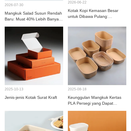
2026-06-22
HUBUNGI KAMI
2026-07-30
Kotak Kopi Kemasan Besar
Mangkuk Salad Susun Rendah
untuk Dibawa Pulang:
Baru: Muat 40% Lebih Banyak
Kemasan Termal Ramah
Per Wadah
Lingkungan untuk Katering
2025-10-13
2025-08-18
Jenis-jenis Kotak Surat Kraft
Keunggulan Mangkuk Kertas
PLA Persegi yang Dapat
Disesuaikan untuk Pengiriman
Makanan