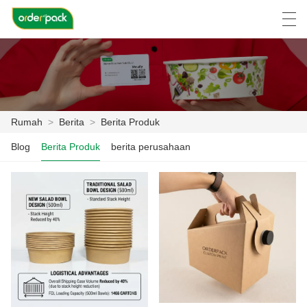
العربية
Deutsch
Ελληνική γλώσσα
Engli
Rumah
>
Berita
>
Berita Produk
RUMAH
Blog
Berita Produk
berita perusahaan
PRODUK
TENTANG KAMI
BERITA
KASUS
PABRIK ACARA