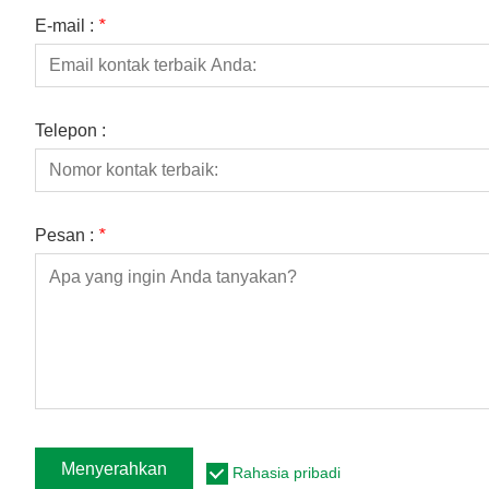
E-mail :
*
Telepon :
Pesan :
*
Menyerahkan
Rahasia pribadi