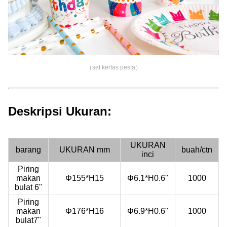
（set kertas pesta）
Deskripsi Ukuran:
UKURAN
barang
UKURAN mm
buah/ctn
inci
Piring
makan
Φ155*H15
Φ6.1*H0.6"
1000
bulat 6"
Piring
makan
Φ176*H16
Φ6.9*H0.6"
1000
bulat7"