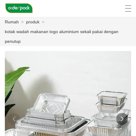
Rumah
>
produk
>
العربية
Deutsch
Ελληνική γλώσσα
Engli
kotak wadah makanan togo aluminium sekali pakai dengan
penutup
RUMAH
PRODUK
TENTANG KAMI
BERITA
KASUS
PABRIK ACARA