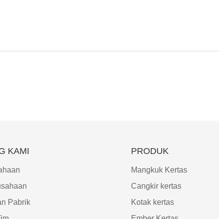
G KAMI
PRODUK
sahaan
Mangkuk Kertas
usahaan
Cangkir kertas
an Pabrik
Kotak kertas
Tim
Ember Kertas