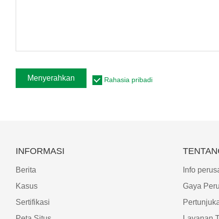
Menyerahkan
Rahasia pribadi
INFORMASI
TENTAN
Berita
Info peru
Kasus
Gaya Per
Sertifikasi
Pertunjuk
Peta Situs
Layanan 