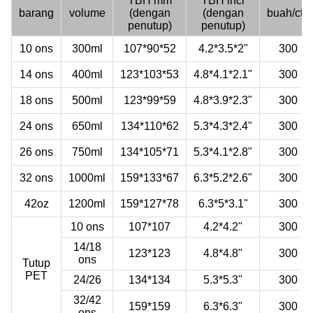
TBH mm
TBH inci
barang
volume
(dengan
(dengan
buah/ctn
penutup)
penutup)
10 ons
300ml
107*90*52
4.2*3.5*2"
300
14 ons
400ml
123*103*53
4.8*4.1*2.1"
300
18 ons
500ml
123*99*59
4.8*3.9*2.3"
300
24 ons
650ml
134*110*62
5.3*4.3*2.4"
300
26 ons
750ml
134*105*71
5.3*4.1*2.8"
300
32 ons
1000ml
159*133*67
6.3*5.2*2.6"
300
42oz
1200ml
159*127*78
6.3*5*3.1"
300
10 ons
107*107
4.2*4.2"
300
14/18
123*123
4.8*4.8"
300
ons
Tutup
PET
24/26
134*134
5.3*5.3"
300
32/42
159*159
6.3*6.3"
300
ons