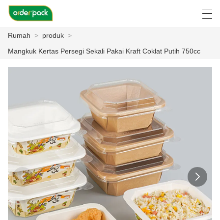
Rumah
>
produk
>
العربية
Deutsch
Ελληνική γλώσσα
Engli
Mangkuk Kertas Persegi Sekali Pakai Kraft Coklat Putih 750cc
RUMAH
PRODUK
TENTANG KAMI
BERITA
KASUS
PABRIK ACARA