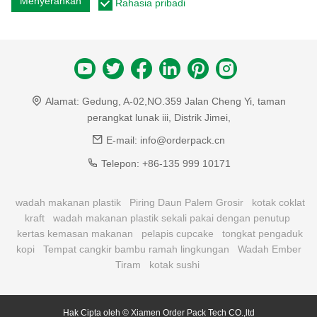
Menyerahkan
Rahasia pribadi
Alamat:
Gedung, A-02,NO.359 Jalan Cheng Yi, taman
perangkat lunak iii, Distrik Jimei,
E-mail:
info@orderpack.cn
Telepon:
+86-135 999 10171
wadah makanan plastik
Piring Daun Palem Grosir
kotak coklat
kraft
wadah makanan plastik sekali pakai dengan penutup
kertas kemasan makanan
pelapis cupcake
tongkat pengaduk
kopi
Tempat cangkir bambu ramah lingkungan
Wadah Ember
Tiram
kotak sushi
Hak Cipta oleh © Xiamen Order Pack Tech CO.,ltd