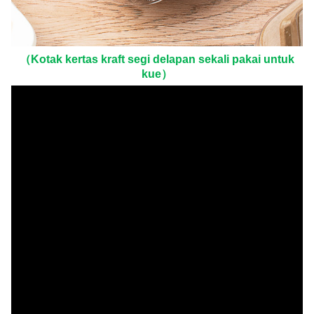
（Kotak kertas kraft segi delapan sekali pakai untuk
kue）