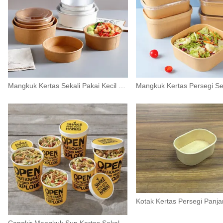
Mangkuk Kertas Sekali Pakai Kecil untuk Salad dengan Tutup 500ml
Cangkir Mangkuk Sup Kertas Sekali Pakai 12 Oz Dengan Tutup 360 Ml