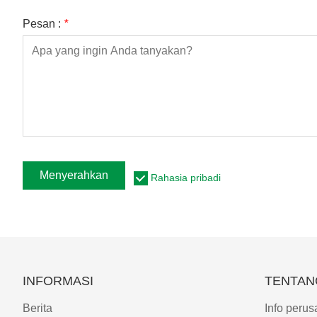
Pesan :
*
Menyerahkan
Rahasia pribadi
INFORMASI
TENTAN
Berita
Info peru