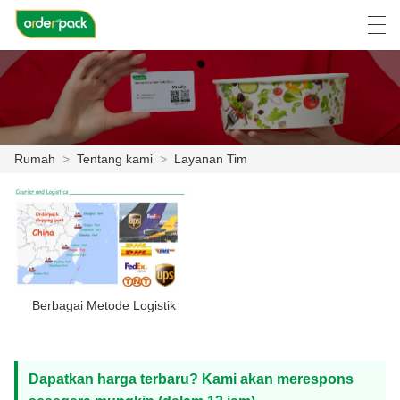
العربية
Deutsch
Ελληνική γλώσσα
Engli
Rumah
>
Tentang kami
>
Layanan Tim
RUMAH
PRODUK
TENTANG KAMI
BERITA
Berbagai Metode Logistik
KASUS
PABRIK ACARA
Dapatkan harga terbaru? Kami akan merespons