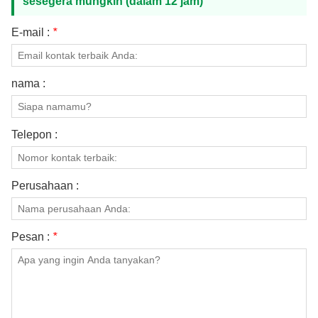
sesegera mungkin (dalam 12 jam)
HUBUNGI KAMI
E-mail :
*
nama :
Telepon :
Perusahaan :
Pesan :
*