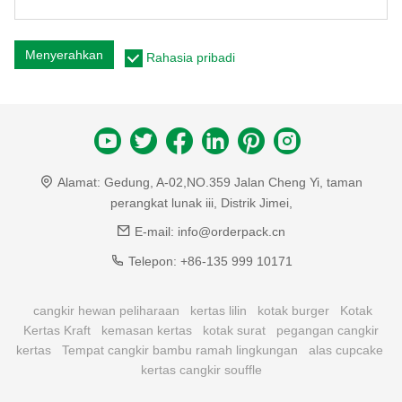
Menyerahkan
Rahasia pribadi
Alamat:
Gedung, A-02,NO.359 Jalan Cheng Yi, taman
perangkat lunak iii, Distrik Jimei,
E-mail:
info@orderpack.cn
Telepon:
+86-135 999 10171
cangkir hewan peliharaan
kertas lilin
kotak burger
Kotak
Kertas Kraft
kemasan kertas
kotak surat
pegangan cangkir
kertas
Tempat cangkir bambu ramah lingkungan
alas cupcake
kertas cangkir souffle