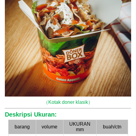
（Kotak doner klasik）
Deskripsi Ukuran:
UKURAN
barang
volume
buah/ctn
mm