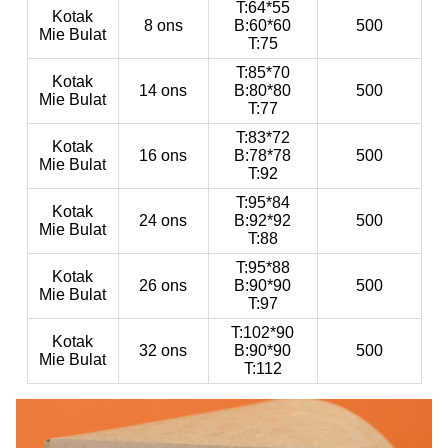
T:64*55
Kotak
8 ons
B:60*60
500
Mie Bulat
T:75
T:85*70
Kotak
14 ons
B:80*80
500
Mie Bulat
T:77
T:83*72
Kotak
16 ons
B:78*78
500
Mie Bulat
T:92
T:95*84
Kotak
24 ons
B:92*92
500
Mie Bulat
T:88
T:95*88
Kotak
26 ons
B:90*90
500
Mie Bulat
T:97
T:102*90
Kotak
32 ons
B:90*90
500
Mie Bulat
T:112