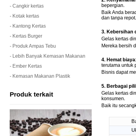
bepergian.
- Cangkir kertas
Baik Anda berad
- Kotak kertas
dan tanpa repot
- Kantong Kertas
3. Kebersihan
- Kertas Burger
Gelas kertas di
Mereka bersih d
- Produk Ampas Tebu
- Lebih Banyak Kemasan Makanan
4. Hemat biaya
terutama untuk
- Ember Kertas
Bisnis dapat m
- Kemasan Makanan Plastik
5. Berbagai pil
Gelas kertas di
Produk terkait
konsumen.
Baik itu secang
B
U