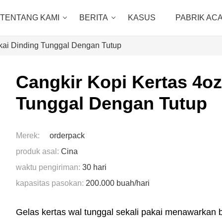
TENTANG KAMI
BERITA
KASUS
PABRIK AC
akai Dinding Tunggal Dengan Tutup
Cangkir Kopi Kertas 4oz
Tunggal Dengan Tutup
Merek:
orderpack
produk asal:
Cina
waktu pengiriman:
30 hari
kapasitas pasokan:
200.000 buah/hari
Gelas kertas wal tunggal sekali pakai menawarkan