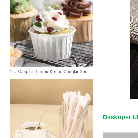
1oz Cangkir Bumbu Kertas Cangkir Souffle Kecil Sekali Pakai
Deskripsi U