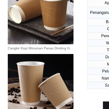
Ap
Penangana
B
G
Pen
W
Cangkir Kopi Minuman Panas Dinding Ganda Sekali Pakai yang Dapat Dibawa Pulang
T
D
Pel
Nam
Sa