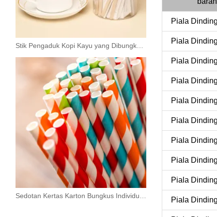
bara
Piala Dindin
Piala Dindin
Stik Pengaduk Kopi Kayu yang Dibungkus Satu per satu
Piala Dindin
Piala Dindin
Piala Dindin
Piala Dindin
Piala Dindin
Piala Dindin
Piala Dindin
Sedotan Kertas Karton Bungkus Individual Merah Putih
Piala Dindin