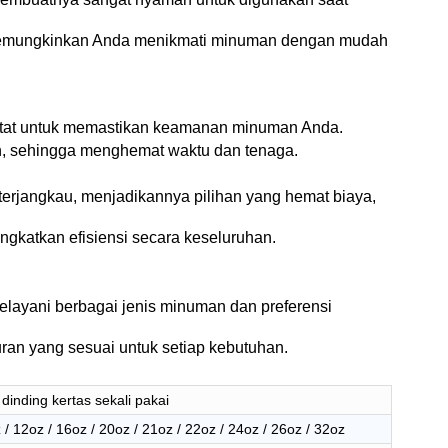
ini memungkinkan Anda menikmati minuman dengan mudah
 ketat untuk memastikan keamanan minuman Anda.
kan, sehingga menghemat waktu dan tenaga.
 terjangkau, menjadikannya pilihan yang hemat biaya,
gkatkan efisiensi secara keseluruhan.
melayani berbagai jenis minuman dan preferensi
uran yang sesuai untuk setiap kebutuhan.
 dinding kertas sekali pakai
z / 12oz / 16oz / 20oz / 21oz / 22oz / 24oz / 26oz / 32oz