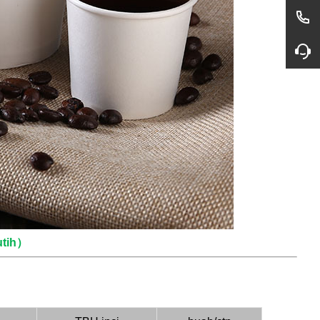
utih）