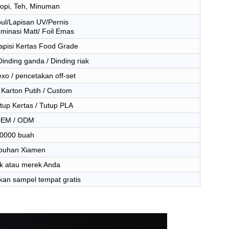
kopi, Teh, Minuman
ul/Lapisan UV/Pernis
minasi Matt/ Foil Emas
lapisi Kertas Food Grade
Dinding ganda / Dinding riak
xo / pencetakan off-set
/ Karton Putih / Custom
tup Kertas / Tutup PLA
EM / ODM
0000 buah
buhan Xiamen
k atau merek Anda
an sampel tempat gratis