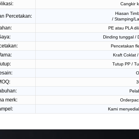
likasi:
Cangkir 
Hiasan Timb
n Percetakan:
/ Stamping/La
ahan:
PE atau PLA di
aya:
Dinding tunggal / 
cetakan:
Pencetakan fle
arna:
Kraft Coklat 
utup:
Tutup PP / Tu
esain:
O
MOQ:
3
abuhan:
Pela
a merk:
Orderpac
mpel:
Kami menyediak