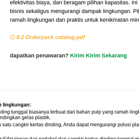
efektivitas biaya, dan beragam pilihan kapasitas
bisnis sekaligus mengurangi dampak lingkungan. Pili
ramah lingkungan dan praktis untuk kenikmatan m
8.2 Orderpack catalog.pdf
dapatkan penawaran?
Kirim Kirim Sekarang
h lingkungan:
nding tunggal biasanya terbuat dari bahan pulp yang ramah lin
ndingkan gelas plastik.
satu cangkir kertas dinding, Anda dapat mengurangi polusi plast
n:
Sifat ringan dan portabel dari cangkir kertas dinding tungg