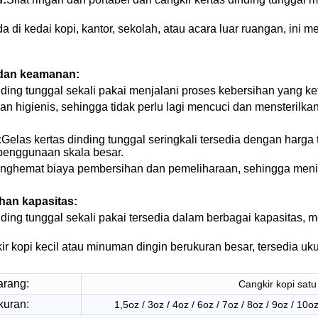
a di kedai kopi, kantor, sekolah, atau acara luar ruangan, 
.
 dan keamanan:
nding tunggal sekali pakai menjalani proses kebersihan yang
an higienis, sehingga tidak perlu lagi mencuci dan mensteril
:
Gelas kertas dinding tunggal seringkali tersedia dengan harga
 penggunaan skala besar.
enghemat biaya pembersihan dan pemeliharaan, sehingga menin
ihan kapasitas:
nding tunggal sekali pakai tersedia dalam berbagai kapasitas, 
kir kopi kecil atau minuman dingin berukuran besar, tersedia uk
arang:
Cangkir kopi satu
kuran:
1,5oz / 3oz / 4oz / 6oz / 7oz / 8oz / 9oz / 10o