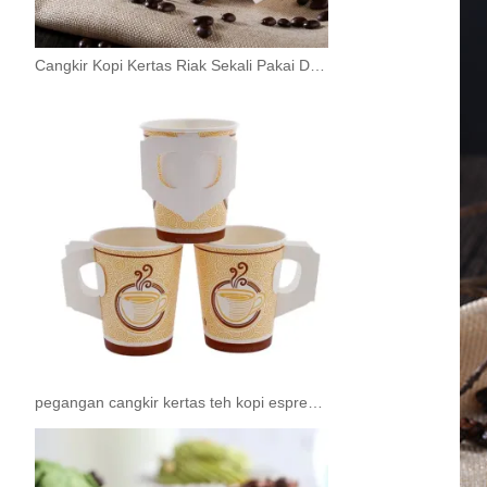
Cangkir Kopi Kertas Riak Sekali Pakai Dengan Tutup Minuman Panas
pegangan cangkir kertas teh kopi espresso 4 ons sekali pakai