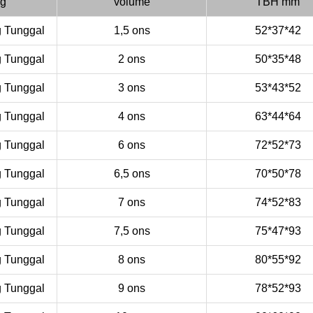
ng
volume
TBH mm
g Tunggal
1,5 ons
52*37*42
g Tunggal
2 ons
50*35*48
g Tunggal
3 ons
53*43*52
g Tunggal
4 ons
63*44*64
g Tunggal
6 ons
72*52*73
g Tunggal
6,5 ons
70*50*78
g Tunggal
7 ons
74*52*83
g Tunggal
7,5 ons
75*47*93
g Tunggal
8 ons
80*55*92
g Tunggal
9 ons
78*52*93