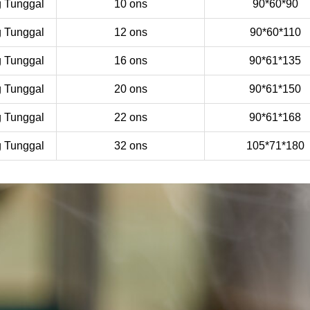
g Tunggal
10 ons
90*60*90
g Tunggal
12 ons
90*60*110
g Tunggal
16 ons
90*61*135
g Tunggal
20 ons
90*61*150
g Tunggal
22 ons
90*61*168
g Tunggal
32 ons
105*71*180